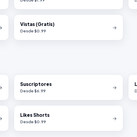
Desde $
1.99
D
Vistas (Gratis)
→
→
Desde $
0.99
Suscriptores
L
→
→
Desde $
6.99
D
Likes Shorts
→
→
Desde $
0.99