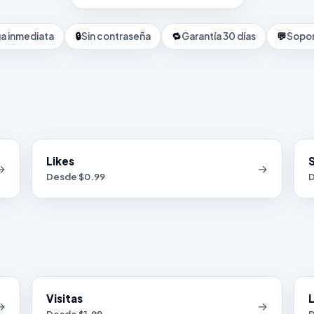
a inmediata
🔒
Sin contraseña
🔁
Garantía 30 días
💬
Sopor
Likes
→
→
Desde $
0.99
D
Visitas
L
→
→