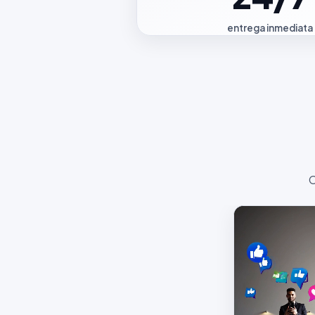
entrega inmediata
C