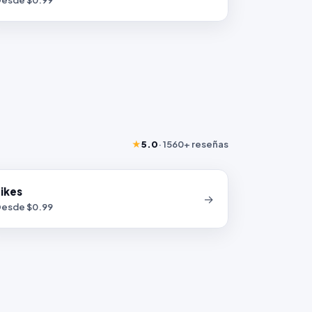
esde $
0.99
★
5.0
·
1560+
reseñas
ikes
→
esde $
0.99