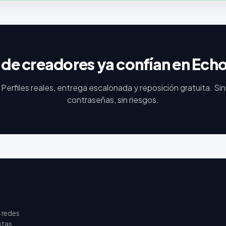
 de creadores ya confían en Ech
Perfiles reales, entrega escalonada y reposición gratuita. Sin
contraseñas, sin riesgos.
 redes
stas