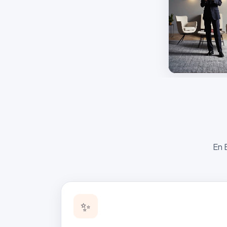
En 
✨