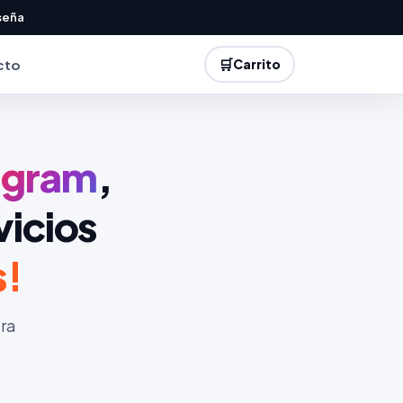
seña
🛒
cto
Carrito
agram
,
vicios
s!
ara