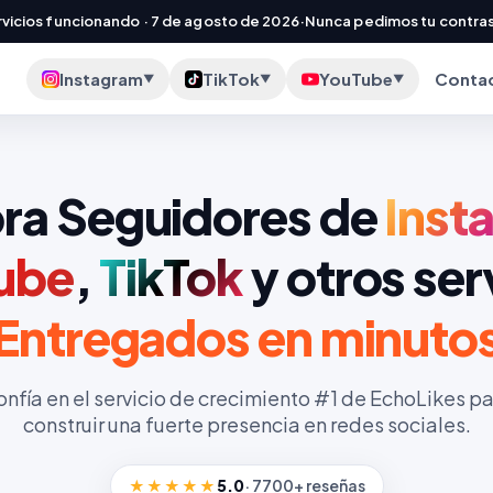
vicios funcionando ·
7 de agosto de 2026
·
Nunca pedimos tu contra
Instagram
TikTok
YouTube
Conta
▼
▼
▼
a Seguidores de
Inst
ube
,
TikTok
y otros ser
Entregados en minuto
nfía en el servicio de crecimiento #1 de EchoLikes p
construir una fuerte presencia en redes sociales.
★★★★★
5.0
·
7700+
reseñas