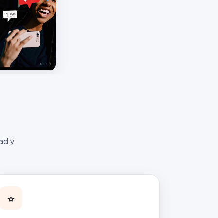
ad y
⭐