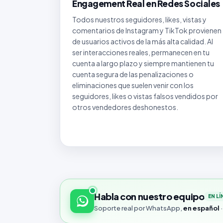
Engagement Real en Redes Sociales
Todos nuestros seguidores, likes, vistas y
comentarios de Instagram y TikTok provienen
de usuarios activos de la más alta calidad. Al
ser interacciones reales, permanecen en tu
cuenta a largo plazo y siempre mantienen tu
cuenta segura de las penalizaciones o
eliminaciones que suelen venir con los
seguidores, likes o vistas falsos vendidos por
otros vendedores deshonestos.
Habla con nuestro equipo
EN LÍ
Soporte real por WhatsApp,
en español
·