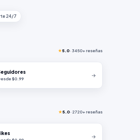
te 24/7
★
5.0
·
3450+
reseñas
Seguidores
→
esde $
0.99
★
5.0
·
2720+
reseñas
ikes
→