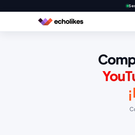
Ser
Compr
YouT
¡
Co