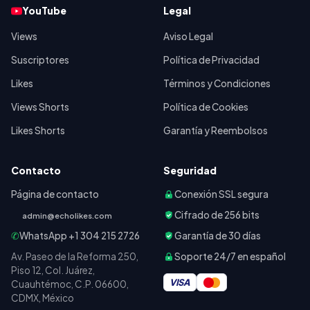
YouTube
Legal
Views
Aviso Legal
Suscriptores
Política de Privacidad
Likes
Términos y Condiciones
Views Shorts
Política de Cookies
Likes Shorts
Garantía y Reembolsos
Contacto
Seguridad
Página de contacto
Conexión SSL segura
Cifrado de 256 bits
admin@echolikes.com
✆
WhatsApp
+1 304 215 2726
Garantía de 30 días
Av. Paseo de la Reforma 250,
Soporte 24/7 en español
Piso 12, Col. Juárez,
VISA
Cuauhtémoc, C.P. 06600,
CDMX, México