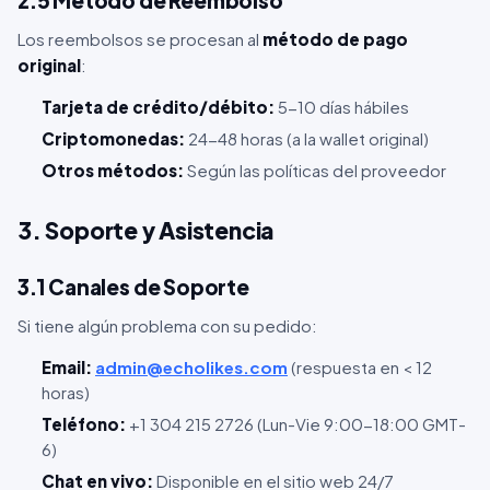
2.5 Método de Reembolso
Los reembolsos se procesan al
método de pago
original
:
Tarjeta de crédito/débito:
5-10 días hábiles
Criptomonedas:
24-48 horas (a la wallet original)
Otros métodos:
Según las políticas del proveedor
3. Soporte y Asistencia
3.1 Canales de Soporte
Si tiene algún problema con su pedido:
Email:
admin@echolikes.com
(respuesta en < 12
horas)
Teléfono:
+1 304 215 2726 (Lun-Vie 9:00-18:00 GMT-
6)
Chat en vivo:
Disponible en el sitio web 24/7