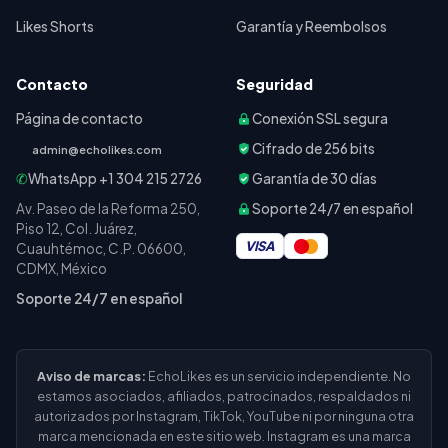
Likes Shorts
Garantía y Reembolsos
Contacto
Seguridad
Página de contacto
Conexión SSL segura
Cifrado de 256 bits
admin@echolikes.com
✆
WhatsApp
+1 304 215 2726
Garantía de 30 días
Av. Paseo de la Reforma 250,
Soporte 24/7 en español
Piso 12, Col. Juárez,
VISA
Cuauhtémoc, C.P. 06600,
CDMX, México
Soporte 24/7 en español
Aviso de marcas:
EchoLikes
es un servicio independiente. No
estamos asociados, afiliados, patrocinados, respaldados ni
autorizados por Instagram, TikTok, YouTube ni por ninguna otra
marca mencionada en este sitio web. Instagram es una marca